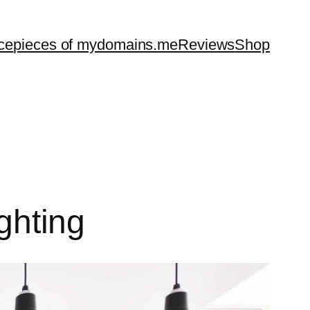
ice
pieces of mydomains.me
Reviews
Shop
ighting