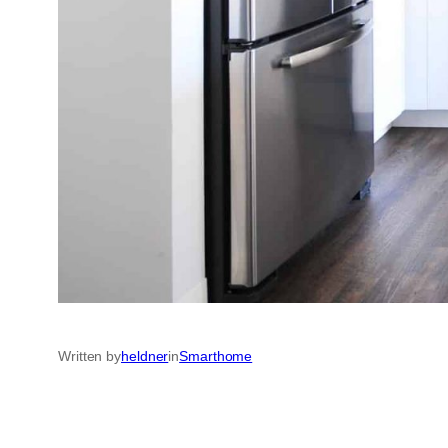
Written by
heldner
in
Smarthome