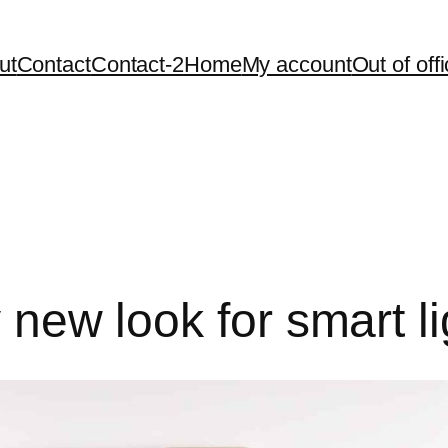
ut
Contact
Contact-2
Home
My account
Out of off
ty new look for smart l