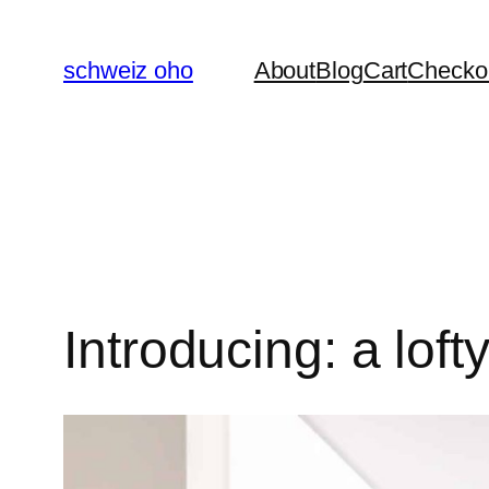
Skip
to
schweiz oho
About
Blog
Cart
Checko
content
​Introducing: a lof