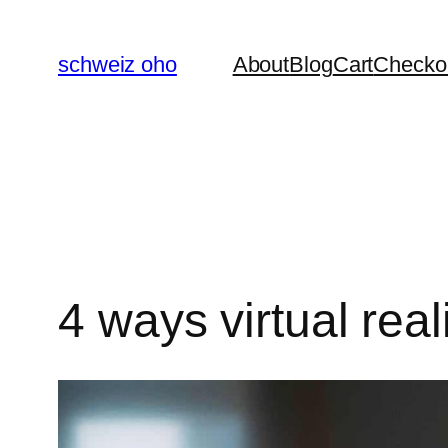
Skip
to
schweiz oho
About
Blog
Cart
Checko
content
4 ways virtual rea