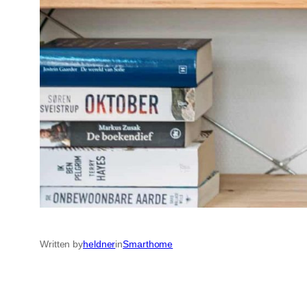
Written by
heldner
in
Smarthome