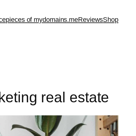
ice
pieces of mydomains.me
Reviews
Shop
keting real estate