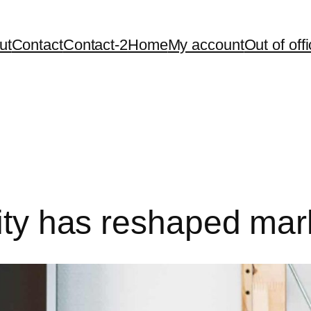
ut
Contact
Contact-2
Home
My account
Out of off
lity has reshaped mar